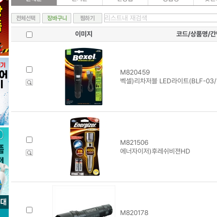
이미지
코드/상품명/
M820459
벡셀)리차저블 LED라이트(BLF-03/
M821506
에너자이저)후레쉬비젼HD
M820178