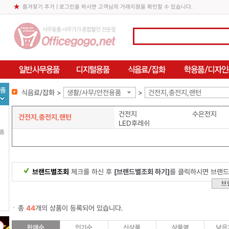
즐겨찾기 추가
| 로그인을 하시면 고객님의 거래지점을 확인할 수 있습니다.
식음료/잡화 >
생활/사무/안전용품
>
건전지,충전지,랜턴
건전지
수은전지
건전지,충전지,랜턴
LED후레쉬
용품
브랜드별조회
체크를 하신 후
[브랜드별조회 하기]
를 클릭하시면 브랜드
총
44
개의 상품이 등록되어 있습니다.