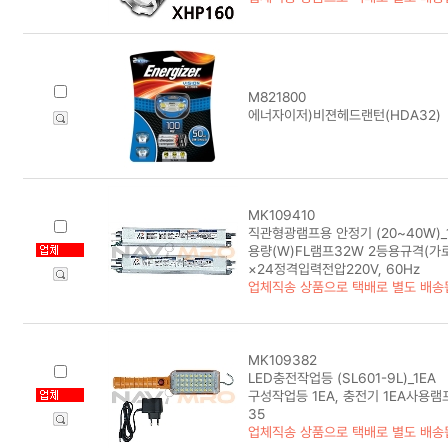
M821800
에너자이저)비젼헤드랜턴(HDA32)
MK109410
직관형광램프용 안정기 (20~40W)_1
용량(W)FL램프32W 2등용규격(가
×24정격입력전압220V, 60Hz
업체직송 상품으로 택배로 별도 배송
MK109382
LED충전작업등 (SL601-9L)_1EA
구성작업등 1EA, 충전기 1EA사용램
35
업체직송 상품으로 택배로 별도 배송