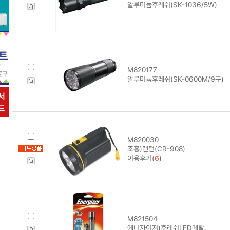
알루미늄후레쉬(SK-1036/5W)
M820177
알루미늄후레쉬(SK-0600M/9구)
M820030
조흥)랜턴(CR-908)
이용후기(
6
)
M821504
에너자이저)후레쉬LED메탈