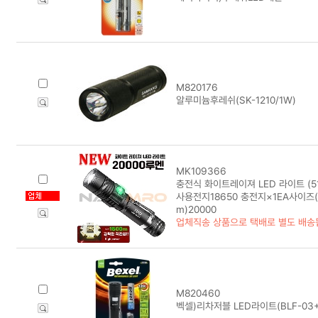
M820176
알루미늄후레쉬(SK-1210/1W)
MK109366
충전식 화이트레이져 LED 라이트 (51
사용전지18650 충전지×1EA사이즈(m
m)20000
업체직송 상품으로 택배로 별도 배송
M820460
벡셀)리차저블 LED라이트(BLF-03+