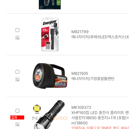
M821799
에너자이저)후레쉬LED엑스포커스(XF
M821505
에너자이저)가정용알뜰랜턴
MK109372
XHP160칩 LED 충전식 줌라이트 랜턴 
사용전지18650 충전지×1개 (포함)사
m)18600
업체직송 상품으로 택배로 별도 배송