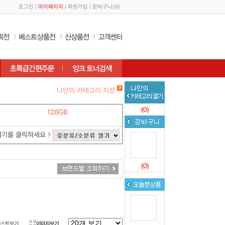
로그인
|
마이페이지
|
회원가입
|
장바구니
(
0
)
나만의 카테고리 지정
(
0
)
128GB
여기를 클릭하세요
(
0
)
리스트보기
이미지보기