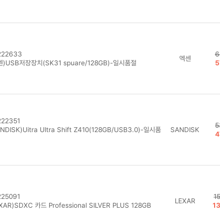
22633
6
엑센
)USB저장장치(SK31 spuare/128GB)-일시품절
5
22351
5
NDISK)Uitra Ultra Shift Z410(128GB/USB3.0)-일시품
SANDISK
4
25091
1
LEXAR
XAR)SDXC 카드 Professional SILVER PLUS 128GB
1