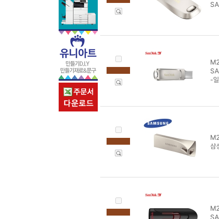
SA
M2
SA
-
M2
삼성
M2
SA