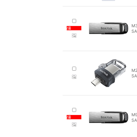
M3
SA
M2
SA
M9
SA