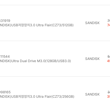
31919
7
SANDISK
NDISK)USB저장장치3.0 Ultra Flair(CZ73/512GB)
7
11544
5
SANDISK
NDISK)Ultra Dual Drive M3.0(128GB/USB3.0)
4
98165
3
SANDISK
NDISK)USB저장장치3.0 Ultra Flair(CZ73/256GB)
3