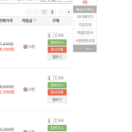
(
0
)
1
2
마이페이지
판매가격
적립금
구매
주문조회
엑셀주문서
EA
사원방문요청
1,400원
0점
6,100원
EA
8,500원
0점
2,500원
EA
3,000원
0점