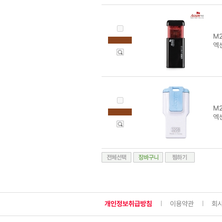
M2
엑센
M2
엑센
개인정보취급방침
이용약관
회