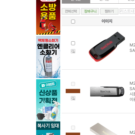
이미지
M2
SA
M2
SA
시
이
M2