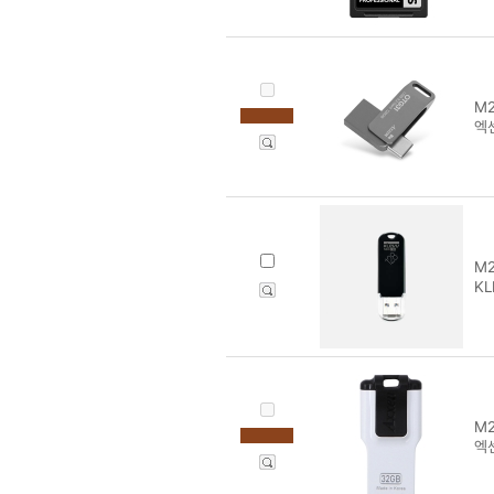
M2
엑센
M2
KL
M2
엑센