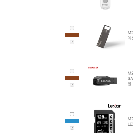
M2
엑센
M2
SA
절
M2
LE