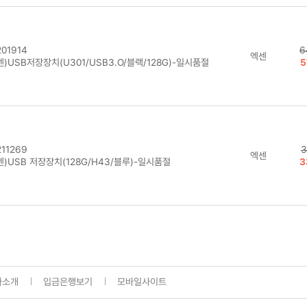
01914
6
엑센
)USB저장장치(U301/USB3.O/블랙/128G)-일시품절
5
11269
3
엑센
)USB 저장장치(128G/H43/블루)-일시품절
3
사소개
입금은행보기
모바일사이트