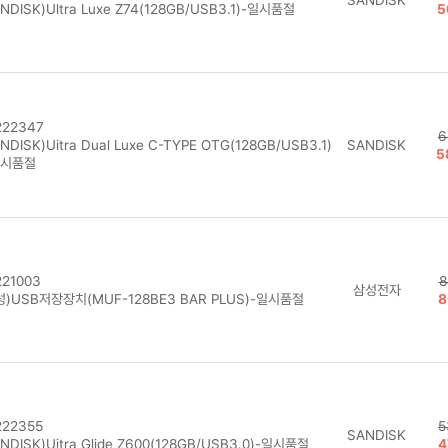
NDISK)Ultra Luxe Z74(128GB/USB3.1)-일시품절
5
22347
6
NDISK)Uitra Dual Luxe C-TYPE OTG(128GB/USB3.1)
SANDISK
5
일시품절
21003
8
삼성전자
)USB저장장치(MUF-128BE3 BAR PLUS)-일시품절
8
22355
5
SANDISK
NDISK)Uitra Glide Z600(128GB/USB3.0)-일시품절
4