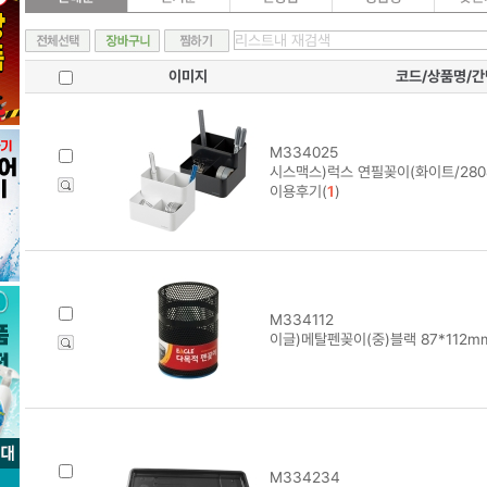
이미지
코드/상품명/
M334025
시스맥스)럭스 연필꽂이(화이트/28089
이용후기(
1
)
M334112
이글)메탈펜꽂이(중)블랙 87*112m
M334234