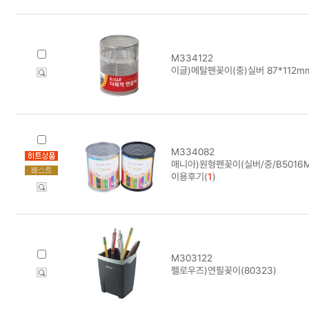
M334122
이글)메탈펜꽂이(중)실버 87*112m
M334082
매니아)원형펜꽂이(실버/중/B5016M
이용후기(
1
)
M303122
펠로우즈)연필꽂이(80323)