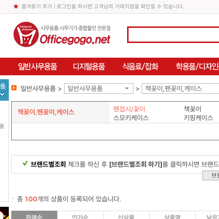
즐겨찾기 추가
| 로그인을 하시면 고객님의 거래지점을 확인할 수 있습니다.
일반사무용품 >
일반사무용품
>
책꽂이,펜꽂이,케이스
펜접시/꽂이
책꽂이
책꽂이,펜꽂이,케이스
스모키케이스
키핑케이스
용품
브랜드별조회
체크를 하신 후
[브랜드별조회 하기]
를 클릭하시면 브랜드
총
100
개의 상품이 등록되어 있습니다.