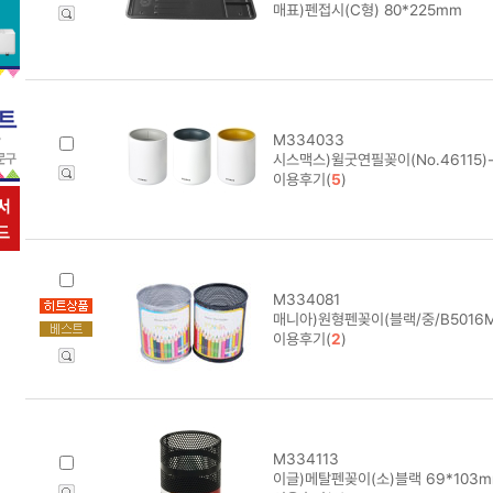
매표)펜접시(C형) 80*225mm
M334033
시스맥스)윌굿연필꽂이(No.46115
이용후기(
5
)
M334081
매니아)원형펜꽂이(블랙/중/B5016M
이용후기(
2
)
M334113
이글)메탈펜꽂이(소)블랙 69*103