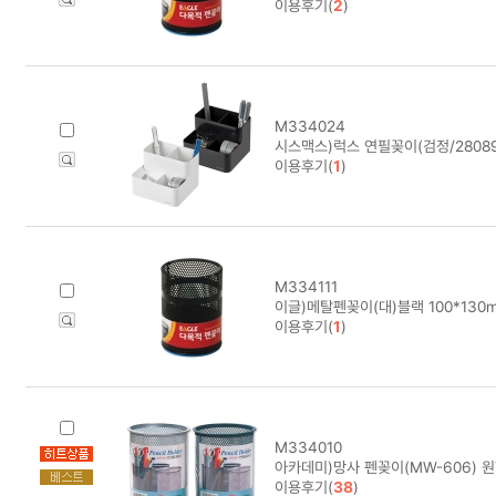
이용후기(
2
)
M334024
시스맥스)럭스 연필꽂이(검정/280890
이용후기(
1
)
M334111
이글)메탈펜꽂이(대)블랙 100*130
이용후기(
1
)
M334010
아카데미)망사 펜꽂이(MW-606) 원형
이용후기(
38
)