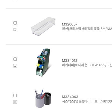
M320607
창신)크리스탈뷰티정리용품(5호/NM) 8
M334012
아카데미)애니라운드(MW-622/그린
M334043
시스맥스)연필꽂이(아이보리/46106) 