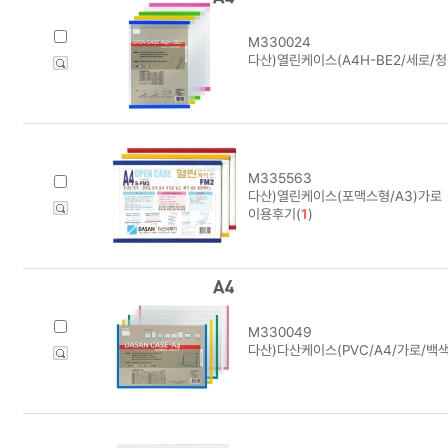
M330024
다산)열린케이스(A4H-BE2/세로/청색
M335563
다산)열린케이스(포맥스형/A3)가로
이용후기(
1
)
M330049
다산)다산케이스(PVC/A4/가로/백색)