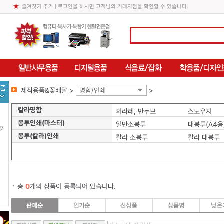
즐겨찾기 추가
| 로그인을 하시면 고객님의 거래지점을 확인할 수 있습니다.
제작용품&꽃배달 >
명함/인쇄
>
칼라명함
휘라레, 반누브
스노우지
봉투인쇄(마스터)
일반소봉투
대봉투(A4용
용품
봉투(칼라)인쇄
칼라 소봉투
칼라 대봉투
총
0
개의 상품이 등록되어 있습니다.