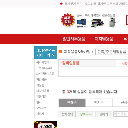
즐겨찾기 추가
| 로그인을 하시면 고객님의 거래지
제작용품&꽃배달 >
판촉/주문제작용품
탕비실용품
복사기임대
수세미
프로젝터임대
DIY/만들기용품
화방용품
학용품
디자인용품
총
0
개의 상품이 등록되어 있습니다.
계절상품
한지
모형재료
시트지