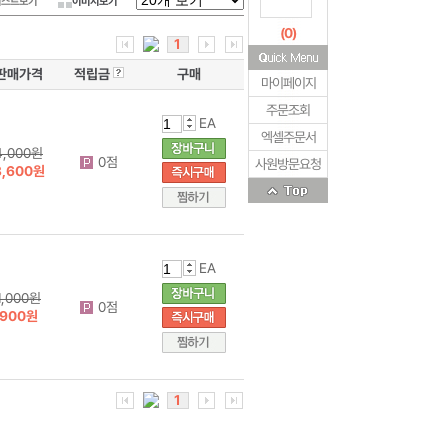
리스트보기
이미지보기
(
0
)
1
판매가격
적립금
구매
마이페이지
주문조회
EA
엑셀주문서
4,000원
0점
사원방문요청
3,600원
EA
1,000원
0점
900원
1