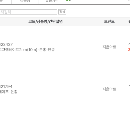
코드/상품명/간단설명
브랜드
22427
지은아트
로그램테이프2cm(10m)-분홍-단종
21794
지은아트
테이프-단종