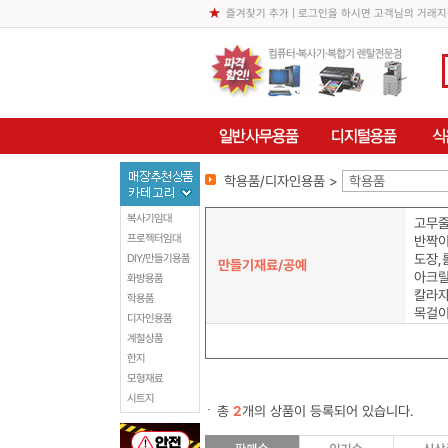
즐겨찾기 추가
| 로그인을 하시면 고객님의 거래지
학용품/디자인용품 >
학용품
복사기임대
고무줄
프로젝터임대
반짝이
도장,
DIY/만들기용품
만들기재료/공예
아크릴
화방용품
칼라
학용품
목걸이
디자인용품
계절상품
한지
모형재료
시트지
총
2
개의 상품이 등록되어 있습니다.